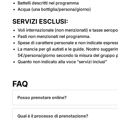
Battelli descritti nel programma
Macchina
Acqua (una bottiglia/persona/giorno)
SERVIZI ESCLUSI
:
Trekking
Voli internazionale (non menzionati) e tasse aeropor
Pasti non menzionati nel programma.
Spese di carattere personale e non indicate espress
La mancia per gli autisti e le guide. Nostro suggeri
5€/persona/giorno secondo la misura del gruppo p
Quanto non indicato alla voce “servizi inclusi”
FAQ
Posso prenotare online?
– Sì, è possibile prenotare online tramite il nostro sito web
Qual è il processo di prenotazione?
scegliere e prenotare in base alle tue esigenze.