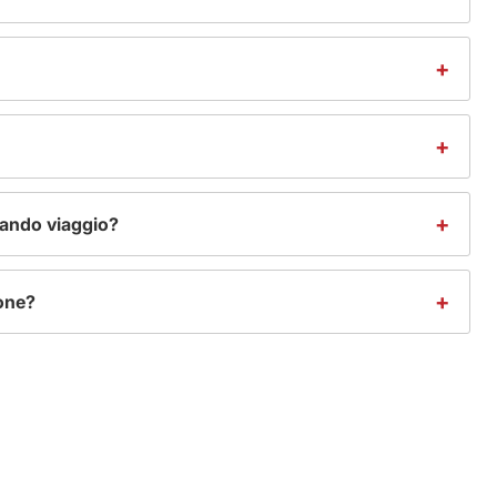
+
lle tue esigenze.
e la prenotazione e i servizi.
tro numero hotline.
+
per verificare le informazioni della tua prenotazione.
+
uando viaggio?
one. Tienila semplicemente sul tuo telefono o dispositivo
+
ione?
l che ti abbiamo inviato. L’email conterrà tutte le informazioni