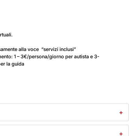
tuali.
amente alla voce “servizi inclusi”
mento: 1 – 3€/persona/giorno per autista e 3-
er la guida
+
. Offriamo un sistema di prenotazione facile da usare per
+