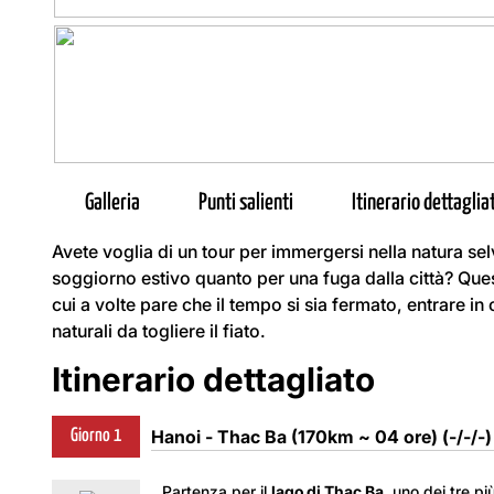
Galleria
Punti salienti
Itinerario dettaglia
Avete voglia di un tour per immergersi nella natura se
soggiorno estivo quanto per una fuga dalla città? Que
cui a volte pare che il tempo si sia fermato, entrare i
naturali da togliere il fiato.
Itinerario dettagliato
Hanoi - Thac Ba (170km ~ 04 ore) (-/-/-)
Giorno 1
Partenza per il
lago di Thac Ba
, uno dei tre pi