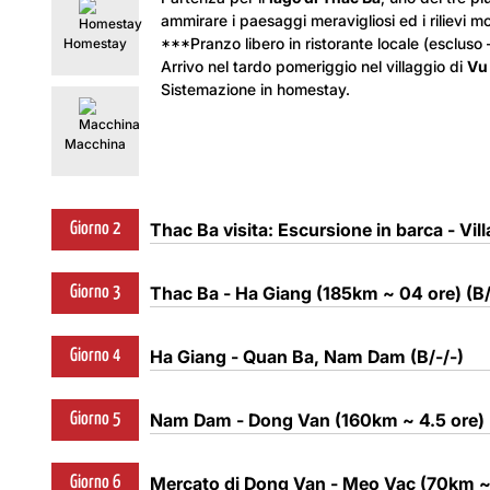
ammirare i paesaggi meravigliosi ed i rilievi m
***Pranzo libero in ristorante locale (escluso 
Homestay
Arrivo nel tardo pomeriggio nel villaggio di
Vu
Sistemazione in homestay.
Macchina
Thac Ba visita: Escursione in barca - Vill
Giorno 2
Colazione presso homestay.
Thac Ba - Ha Giang (185km ~ 04 ore) (B/
Giorno 3
Incontro con la nostra guida al rece
Barca
È prevista poi un’escursione di circa
Colazione presso homestay.
Locale
Ha Giang - Quan Ba, Nam Dam (B/-/-)
Giorno 4
Incontreremo i pescatori che remano 
Incontrerete con la nostra guida al 
pesce. Avrete l’opportunità di visitar
Patirete da Thac Ba e prendete un p
Colazione in hotel.
d
i
Huong Ly.
Poi visitate la
grotta na
passando per
Ha Giang
. Una provin
Nam Dam - Dong Van (160km ~ 4.5 ore) (
Giorno 5
Incontrerete con la guida in Inglese a
ospitando gigantesche stalattiti. Sali
mozzafiato, i formidabili passi di mon
Homestay
Comminciate la giornata con un tras
una strepitosa panorama.
nebbia. Questa zona è un rifugio per
Colazione in hotel.
Homestay
Doi (le montagne gemelle)
a
Tam S
Mercato di Dong Van - Meo Vac (70km ~ 2
Giorno 6
*** Pranzo libero in ristorante locale