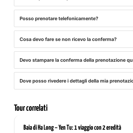
– Il processo di prenotazione include i seguenti passaggi:
Posso prenotare telefonicamente?
Richiedi il tour, pianifica l’itinerario e il programma in base a
Effettua un deposito del 30% del valore del tour per garantir
– Sì, è possibile prenotare telefonicamente chiamando il nos
Cosa devo fare se non ricevo la conferma?
– Se non ricevi l’email di conferma, contatta il responsabile 
Devo stampare la conferma della prenotazione q
– No, non è necessario stampare la conferma della prenotazi
Dove posso rivedere i dettagli della mia prenotaz
mobile.
– Puoi rivedere i dettagli della prenotazione nell’ultima emai
dettagliate sulla tua prenotazione.
Tour correlati
Baia di Ha Long – Yen Tu: 1 viaggio con 2 eredità