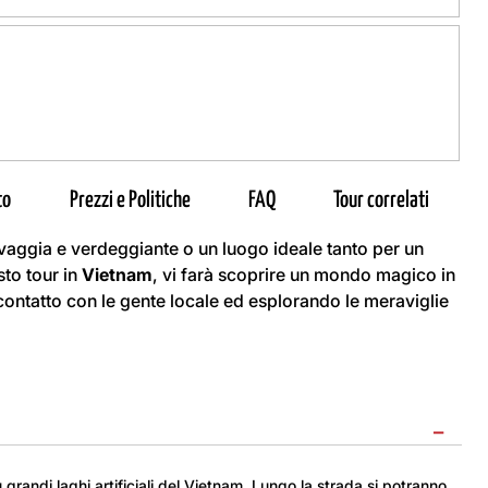
to
Prezzi e Politiche
FAQ
Tour correlati
lvaggia e verdeggiante o un luogo ideale tanto per un
sto tour in
Vietnam
, vi farà scoprire un mondo magico in
n contatto con le gente locale ed esplorando le meraviglie
−
ù grandi laghi artificiali del Vietnam. Lungo la strada si potranno