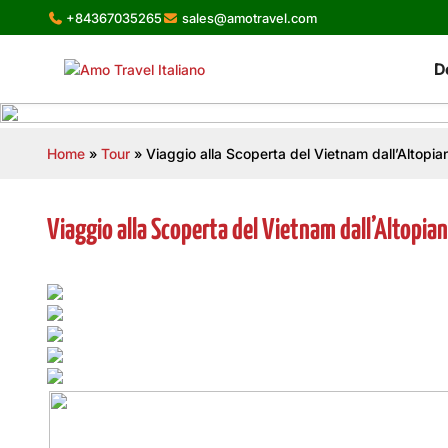
Skip
+84367035265
sales@amotravel.com
to
content
D
Home
»
Tour
»
Viaggio alla Scoperta del Vietnam dall’Altopia
Viaggio alla Scoperta del Vietnam dall’Altopia