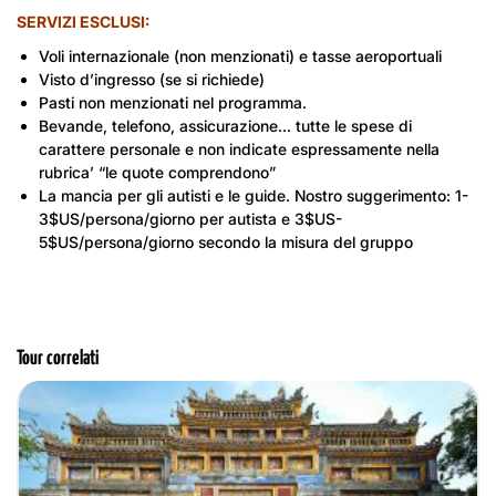
La giornata conclude con la visita a uno
Guida
SERVIZI ESCLUSI
:
dei vivaci mercati aperti della città,
Psar
Chars
, chiamato anche “Mercato Vecchio”,
Voli internazionale (non menzionati) e tasse aeroportuali
dove tutto e tutto è in vendita!
Visto d’ingresso (se si richiede)
Albergo
Cena libera e pernottamento in hotel a
Macchina
Pasti non menzionati nel programma.
Siem Reap.
Bevande, telefono, assicurazione… tutte le spese di
carattere personale e non indicate espressamente nella
rubrica’ “le quote comprendono”
Guida
La mancia per gli autisti e le guide. Nostro suggerimento: 1-
3$US/persona/giorno per autista e 3$US-
5$US/persona/giorno secondo la misura del gruppo
Macchina
Tour correlati