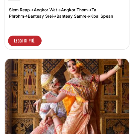
Siem Reap→Angkor Wat→Angkor Thom→Ta
Phrohm→Banteay Srei→Banteay Samre→Kbal Spean
LEGGI DI PIÙ.