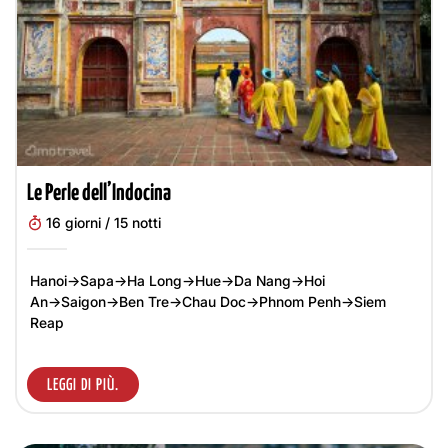
Le Perle dell’Indocina
16 giorni / 15 notti
Hanoi→Sapa→Ha Long→Hue→Da Nang→Hoi
An→Saigon→Ben Tre→Chau Doc→Phnom Penh→Siem
Reap
LEGGI DI PIÙ.