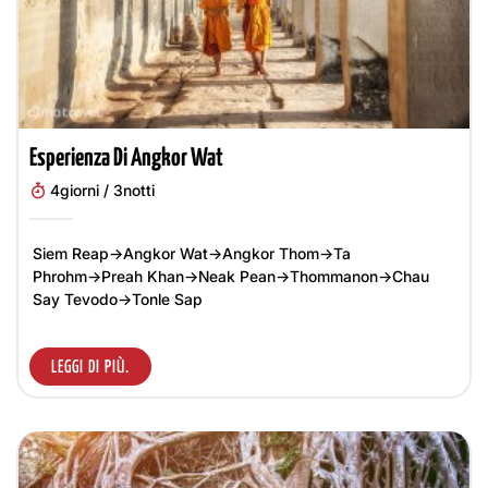
Esperienza Di Angkor Wat
4giorni / 3notti
Siem Reap→Angkor Wat→Angkor Thom→Ta
Phrohm→Preah Khan→Neak Pean→Thommanon→Chau
Say Tevodo→Tonle Sap
LEGGI DI PIÙ.