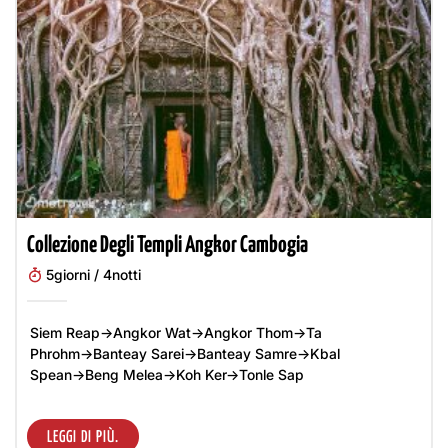
Collezione Degli Templi Angkor Cambogia
5giorni / 4notti
Siem Reap→Angkor Wat→Angkor Thom→Ta
Phrohm→Banteay Sarei→Banteay Samre→Kbal
Spean→Beng Melea→Koh Ker→Tonle Sap
LEGGI DI PIÙ.