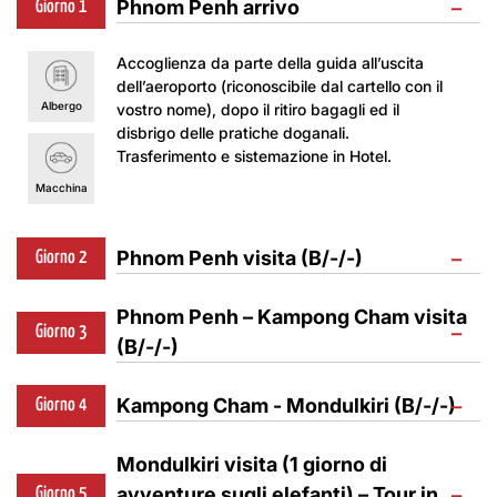
−
Phnom Penh arrivo
Giorno 1
Accoglienza da parte della guida all’uscita
dell’aeroporto (riconoscibile dal cartello con il
Albergo
vostro nome), dopo il ritiro bagagli ed il
disbrigo delle pratiche doganali.
Trasferimento e sistemazione in Hotel.
Macchina
−
Phnom Penh visita (B/-/-)
Giorno 2
Prima colazione in hotel.
Phnom Penh – Kampong Cham visita
Inizierete la vostra giornata con la visita al
−
Giorno 3
(B/-/-)
Palazzo Reale
, costruito da re Norodom
nel 1866 sul sito della vecchia città, e alla
Prima colazione in hotel.
Pagoda d’Argento
, situata all’interno del
−
Kampong Cham - Mondulkiri (B/-/-)
Giorno 4
Partenza
per Kampong Cham
(125km ~
parco del Palazzo Reale. la Pagoda
3h), il suo nome significa il porto dei Cham
d’Argento è così chiamata per il suo
Prima colazione in hotel.
che è una etnia importante della Cambogia
Mondulkiri visita (1 giorno di
pavimento, composto da 5000 piastrelle
Partenza per
Mondulkiri
, una provincia
e del Vietnam. La città attira viaggiatori
d’argento. I tesori trovati all’interno
−
avventure sugli elefanti) – Tour in
Giorno 5
situata nell’altopiano orientale della