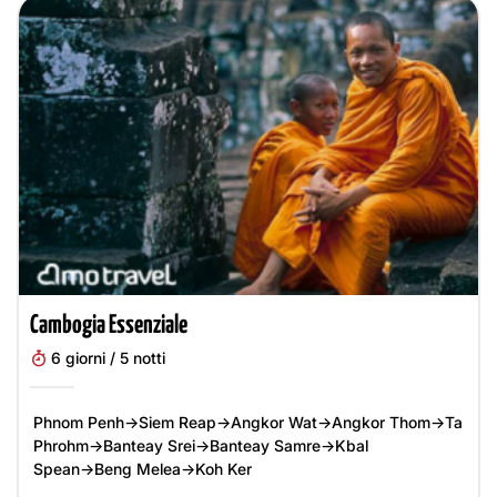
Cambogia Essenziale
6 giorni / 5 notti
Phnom Penh→Siem Reap→Angkor Wat→Angkor Thom→Ta
Phrohm→Banteay Srei→Banteay Samre→Kbal
Spean→Beng Melea→Koh Ker