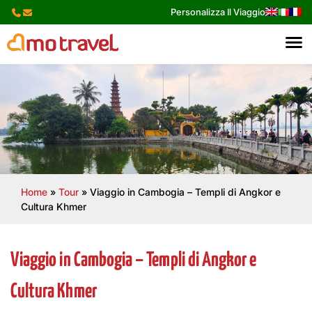
Skip
Personalizza Il Viaggio
to
content
Home
»
Tour
»
Viaggio in Cambogia – Templi di Angkor e
Cultura Khmer
Viaggio in Cambogia – Templi di Angkor e
Cultura Khmer