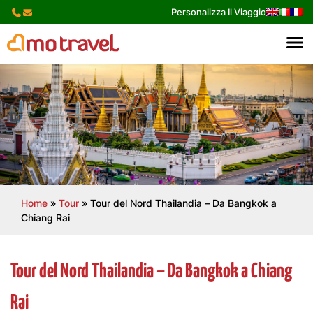
Skip
Personalizza Il Viaggio
to
content
Home
»
Tour
»
Tour del Nord Thailandia – Da Bangkok a
Chiang Rai
Tour del Nord Thailandia – Da Bangkok a Chiang
Rai