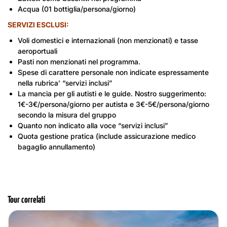
tiene nel “Wiharn”, all’interno del quale i
Acqua (01 bottiglia/persona/giorno)
Proseguimento per la vicina località di
Guida
visitatori possono accedere mantenendo
Sukhothai
dove un tempo aveva sede la
SERVIZI ESCLUSI
:
un comportamento rispettoso e contenuto.
prima capitale del Siam e dove la cultura,
Sistemazione in hotel, cena e
Voli domestici e internazionali (non menzionati) e tasse
la lingua e l’ideale di nazione del popolo
Macchina
pernottamento
aeroportuali
siamese ha avuto origine (XIII e XIV
Pasti non menzionati nel programma.
secolo).
Nota
: in concomitanza con alcune speciali
Albergo
Albergo
Spese di carattere personale non indicate espressamente
Alle circa 19:30 circa arrivo a Sukhothai.
festività del calendario buddista, per
nella rubrica’ “servizi inclusi”
Sistemazione, cena libera e
alcune giornate i canti dei monaci
La mancia per gli autisti e le guide. Nostro suggerimento:
pernottamento.
potrebbero risultare sospesi. Se queste
Camminare
1€-3€/persona/giorno per autista e 3€-5€/persona/giorno
giornate dovessero coincidere con i giorni
Camminare
secondo la misura del gruppo
di visita, si fara’ il possibile per recuperare
Quanto non indicato alla voce “servizi inclusi”
l’evento l’indomani.
Quota gestione pratica (include assicurazione medico
Guida
Macchina
bagaglio annullamento)
Macchina
Tour correlati