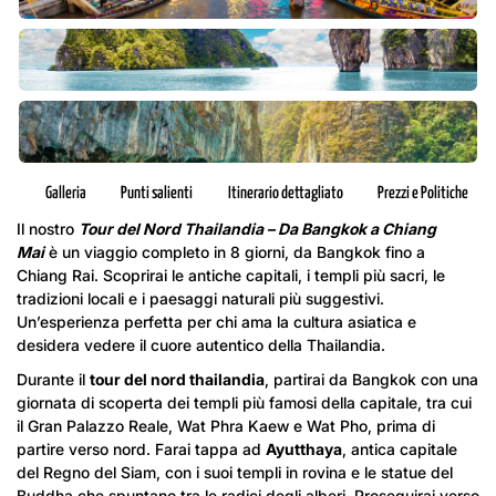
Galleria
Punti salienti
Itinerario dettagliato
Prezzi e Politiche
Il nostro
Tour del Nord Thailandia – Da Bangkok a Chiang
Mai
è un viaggio completo in 8 giorni, da Bangkok fino a
Chiang Rai. Scoprirai le antiche capitali, i templi più sacri, le
tradizioni locali e i paesaggi naturali più suggestivi.
Un’esperienza perfetta per chi ama la cultura asiatica e
desidera vedere il cuore autentico della Thailandia.
Durante il
tour del nord thailandia
, partirai da Bangkok con una
giornata di scoperta dei templi più famosi della capitale, tra cui
il Gran Palazzo Reale, Wat Phra Kaew e Wat Pho, prima di
partire verso nord. Farai tappa ad
Ayutthaya
, antica capitale
del Regno del Siam, con i suoi templi in rovina e le statue del
Buddha che spuntano tra le radici degli alberi. Proseguirai verso