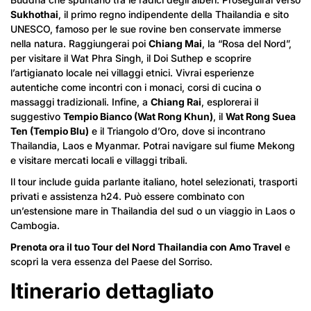
Sukhothai
, il primo regno indipendente della Thailandia e sito
UNESCO, famoso per le sue rovine ben conservate immerse
nella natura. Raggiungerai poi
Chiang Mai
, la “Rosa del Nord”,
per visitare il Wat Phra Singh, il Doi Suthep e scoprire
l’artigianato locale nei villaggi etnici. Vivrai esperienze
autentiche come incontri con i monaci, corsi di cucina o
massaggi tradizionali. Infine, a
Chiang Rai
, esplorerai il
suggestivo
Tempio Bianco (Wat Rong Khun)
, il
Wat Rong Suea
Ten (Tempio Blu)
e il Triangolo d’Oro, dove si incontrano
Thailandia, Laos e Myanmar. Potrai navigare sul fiume Mekong
e visitare mercati locali e villaggi tribali.
Il tour include guida parlante italiano, hotel selezionati, trasporti
privati e assistenza h24. Può essere combinato con
un’estensione mare in Thailandia del sud o un viaggio in Laos o
Cambogia.
Prenota ora il tuo Tour del Nord Thailandia con Amo Travel
e
scopri la vera essenza del Paese del Sorriso.
Itinerario dettagliato